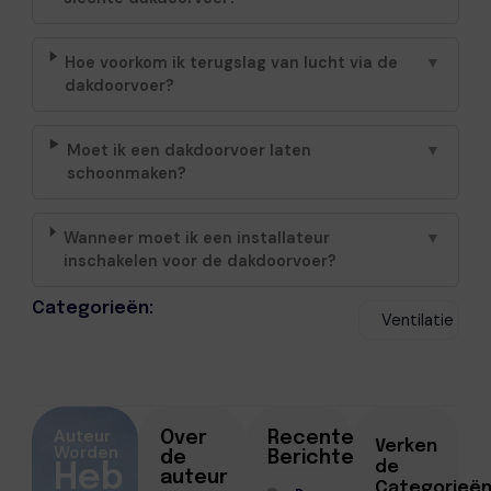
Hoe voorkom ik terugslag van lucht via de
▼
dakdoorvoer?
Moet ik een dakdoorvoer laten
▼
schoonmaken?
Wanneer moet ik een installateur
▼
inschakelen voor de dakdoorvoer?
Categorieën:
Ventilatie
Auteur
Over
Recente
Verken
Worden
de
Berichten
de
Heb
auteur
Categorieë